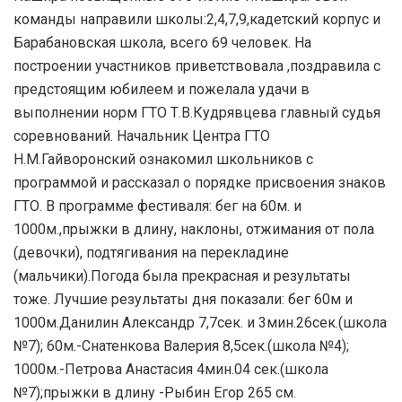
команды направили школы:2,4,7,9,кадетский корпус и
Барабановская школа, всего 69 человек. На
построении участников приветствовала ,поздравила с
предстоящим юбилеем и пожелала удачи в
выполнении норм ГТО Т.В.Кудрявцева главный судья
соревнований. Начальник Центра ГТО
Н.М.Гайворонский ознакомил школьников с
программой и рассказал о порядке присвоения знаков
ГТО. В программе фестиваля: бег на 60м. и
1000м.,прыжки в длину, наклоны, отжимания от пола
(девочки), подтягивания на перекладине
(мальчики).Погода была прекрасная и результаты
тоже. Лучшие результаты дня показали: бег 60м и
1000м.Данилин Александр 7,7сек. и 3мин.26сек.(школа
№7); 60м.-Снатенкова Валерия 8,5сек.(школа №4);
1000м.-Петрова Анастасия 4мин.04 сек.(школа
№7);прыжки в длину -Рыбин Егор 265 см.