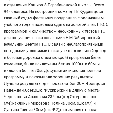
и отделение Кашира-8 Барабановской школы. Всего
94 человека. На построении команд Т.В.Кудрявцева
главный судья фестиваля поздравила с окончанием
учебного года и пожелала сдать на золотой знак ГТО. С
программой и количеством необходимых тестов ГТО
для получения знака ознакомил Н.М.Гайворонский
начальник Центра ГТО. В связи с неблагоприятными
погодными условиями (накануне шел сильный дождь
и беговая дорожка стала мокрой) программа была
изменена, были исключены бег на 1000м. и 60м. и
включён бег на 30м. Девушки активно выполняли
программу и показывали хорошие результаты.
Лучшие результаты дня показали: бег 30м.-Гревцова
Надежда 4,8сек.(шк. №7);прыжки в длину с места-
Чернышова Анастасия 235 см.(отд.Ожерелье шк.
№4);наклоны-Морозова Полина 30см. (шк.№7) и
Суетина Таисия 30см.(шк.№2);отжимания от пола-